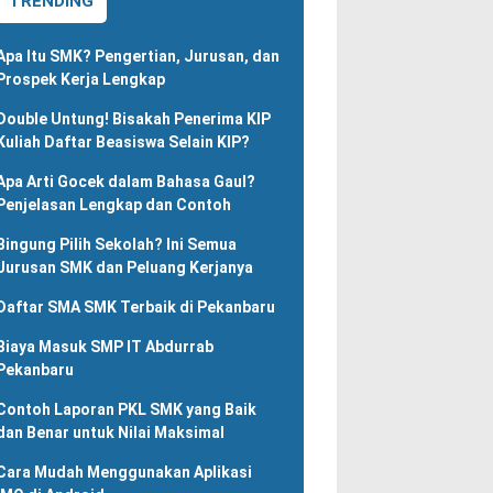
TRENDING
Apa Itu SMK? Pengertian, Jurusan, dan
Prospek Kerja Lengkap
Double Untung! Bisakah Penerima KIP
Kuliah Daftar Beasiswa Selain KIP?
Apa Arti Gocek dalam Bahasa Gaul?
Penjelasan Lengkap dan Contoh
Bingung Pilih Sekolah? Ini Semua
Jurusan SMK dan Peluang Kerjanya
Daftar SMA SMK Terbaik di Pekanbaru
Biaya Masuk SMP IT Abdurrab
Pekanbaru
Contoh Laporan PKL SMK yang Baik
dan Benar untuk Nilai Maksimal
Cara Mudah Menggunakan Aplikasi