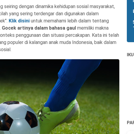
 seiring dengan dinamika kehidupan sosial masyarakat,
tilah yang sering terdengar dan digunakan dalam
cek".
Klik disini
untuk memahami lebih dalam tentang
.
Gocek artinya dalam bahasa gaul
memiliki makna
nteks penggunaan dan situasi percakapan. Kata ini telah
ang populer di kalangan anak muda Indonesia, baik dalam
osial.
IKU
PA