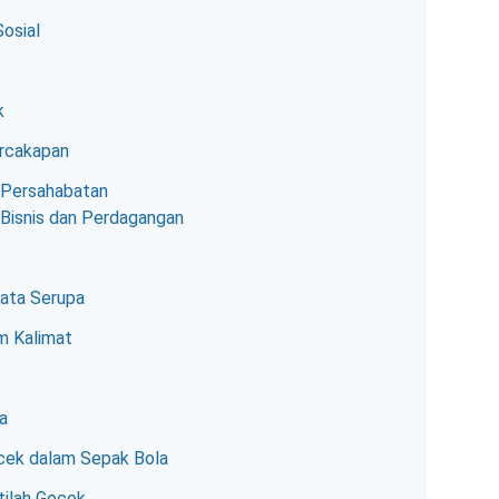
osial
k
rcakapan
 Persahabatan
Bisnis dan Perdagangan
ata Serupa
 Kalimat
a
ocek dalam Sepak Bola
tilah Gocek