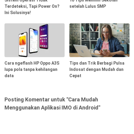
Sistem Operasi Tidak
10 Tips Memilih Sekolah
Terdeteksi, Tapi Power On?
setelah Lulus SMP
Ini Solusinya!
Cara ngeflash HP Oppo A3S
Tips dan Trik Berbagi Pulsa
lupa pola tanpa kehilangan
Indosat dengan Mudah dan
data
Cepat
Posting Komentar untuk "Cara Mudah
Menggunakan Aplikasi IMO di Android"