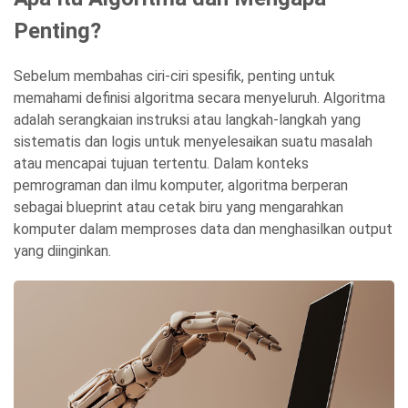
Penting?
Sebelum membahas ciri-ciri spesifik, penting untuk
memahami definisi algoritma secara menyeluruh. Algoritma
adalah serangkaian instruksi atau langkah-langkah yang
sistematis dan logis untuk menyelesaikan suatu masalah
atau mencapai tujuan tertentu. Dalam konteks
pemrograman dan ilmu komputer, algoritma berperan
sebagai blueprint atau cetak biru yang mengarahkan
komputer dalam memproses data dan menghasilkan output
yang diinginkan.