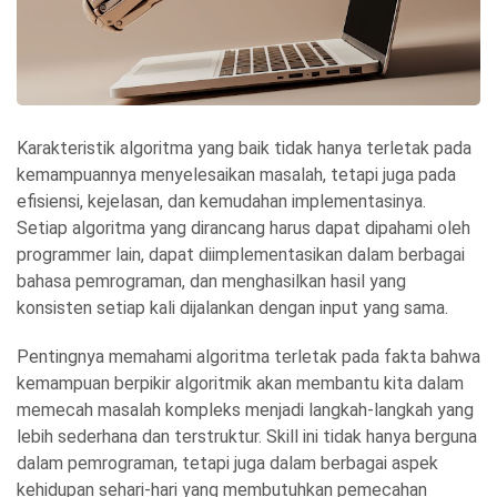
Karakteristik algoritma yang baik tidak hanya terletak pada
kemampuannya menyelesaikan masalah, tetapi juga pada
efisiensi, kejelasan, dan kemudahan implementasinya.
Setiap algoritma yang dirancang harus dapat dipahami oleh
programmer lain, dapat diimplementasikan dalam berbagai
bahasa pemrograman, dan menghasilkan hasil yang
konsisten setiap kali dijalankan dengan input yang sama.
Pentingnya memahami algoritma terletak pada fakta bahwa
kemampuan berpikir algoritmik akan membantu kita dalam
memecah masalah kompleks menjadi langkah-langkah yang
lebih sederhana dan terstruktur. Skill ini tidak hanya berguna
dalam pemrograman, tetapi juga dalam berbagai aspek
kehidupan sehari-hari yang membutuhkan pemecahan