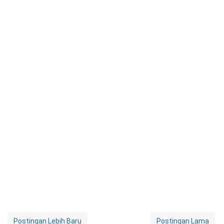
Postingan Lebih Baru
Postingan Lama