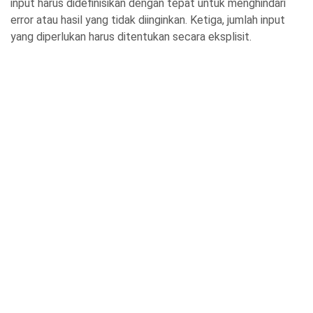
input harus didefinisikan dengan tepat untuk menghindari
error atau hasil yang tidak diinginkan. Ketiga, jumlah input
yang diperlukan harus ditentukan secara eksplisit.