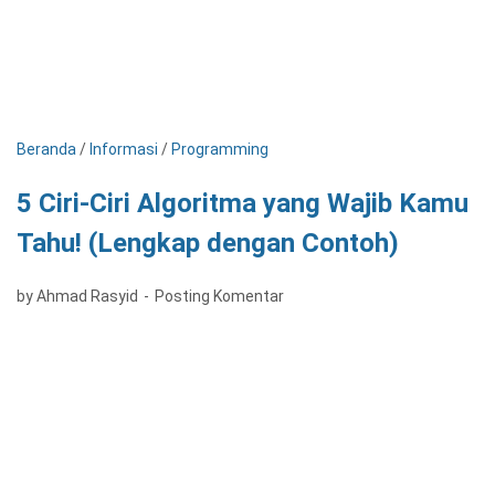
Beranda
/
Informasi
/
Programming
5 Ciri-Ciri Algoritma yang Wajib Kamu
Tahu! (Lengkap dengan Contoh)
by Ahmad Rasyid
Posting Komentar