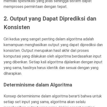
memiliki spesifikasi yang jelas sehingga sistem dapat
memproses permintaan dengan tepat.
2. Output yang Dapat Diprediksi dan
Konsisten
Ciri kedua yang sangat penting dalam algoritma adalah
kemampuan menghasilkan output yang dapat diprediksi dan
konsisten. Output merupakan hasil akhir dari proses
komputasi yang dilakukan oleh algoritma berdasarkan input
yang diberikan. Setiap kali algoritma dijalankan dengan input
yang sama, hasilnya harus identik dan sesuai dengan yang
diharapkan.
Determinisme dalam Algoritma
Konsep determinisme dalam algoritma berarti bahwa untuk
setiap set input yang sama, algoritma akan selalu