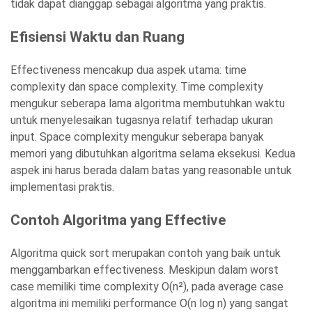
tidak dapat dianggap sebagai algoritma yang praktis.
Efisiensi Waktu dan Ruang
Effectiveness mencakup dua aspek utama: time
complexity dan space complexity. Time complexity
mengukur seberapa lama algoritma membutuhkan waktu
untuk menyelesaikan tugasnya relatif terhadap ukuran
input. Space complexity mengukur seberapa banyak
memori yang dibutuhkan algoritma selama eksekusi. Kedua
aspek ini harus berada dalam batas yang reasonable untuk
implementasi praktis.
Contoh Algoritma yang Effective
Algoritma quick sort merupakan contoh yang baik untuk
menggambarkan effectiveness. Meskipun dalam worst
case memiliki time complexity O(n²), pada average case
algoritma ini memiliki performance O(n log n) yang sangat