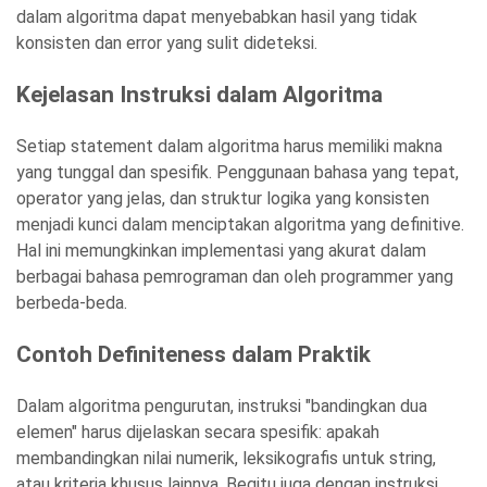
dalam algoritma dapat menyebabkan hasil yang tidak
konsisten dan error yang sulit dideteksi.
Kejelasan Instruksi dalam Algoritma
Setiap statement dalam algoritma harus memiliki makna
yang tunggal dan spesifik. Penggunaan bahasa yang tepat,
operator yang jelas, dan struktur logika yang konsisten
menjadi kunci dalam menciptakan algoritma yang definitive.
Hal ini memungkinkan implementasi yang akurat dalam
berbagai bahasa pemrograman dan oleh programmer yang
berbeda-beda.
Contoh Definiteness dalam Praktik
Dalam algoritma pengurutan, instruksi "bandingkan dua
elemen" harus dijelaskan secara spesifik: apakah
membandingkan nilai numerik, leksikografis untuk string,
atau kriteria khusus lainnya. Begitu juga dengan instruksi