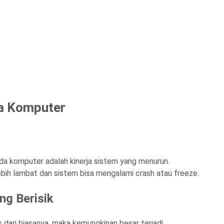
da Komputer
da komputer adalah kinerja sistem yang menurun.
ebih lambat dan sistem bisa mengalami crash atau freeze.
ng Berisik
as dari biasanya, maka kemungkinan besar terjadi